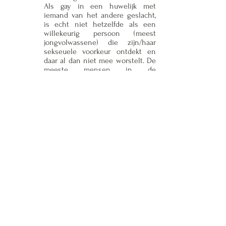
Als gay in een huwelijk met
iemand van het andere geslacht,
is echt niet hetzelfde als een
willekeurig persoon (meest
jongvolwassene) die zijn/haar
sekseuele voorkeur ontdekt en
daar al dan niet mee worstelt. De
meeste mensen in de
maatschappij beseffen dat niet, of
negeren het alsof het er niet toe
doet. Want tja, seksuele voorkeur
moet boven alles gaan... dat is
immers het dogma dat de media
24/7 verkondigen. Het kan niet
anders, het mag niet anders.
Een huwelijk van een gay en een hetero, is
voor sommige mensen niet acceptabel. Die
doen dus van alles om het te bestrijden. Twijfel
zaaien over oprechtheid en suggestieve
opmerkingen over motieven, verdraaingen en
leugens. Vaak komt dit voort uit onwetendheid
dat dingen werkelijk anders kunnen zijn dan
zij weten of beseffen, maar voor sommigen is
alles blijkbaar geoorloofd. Het kan een