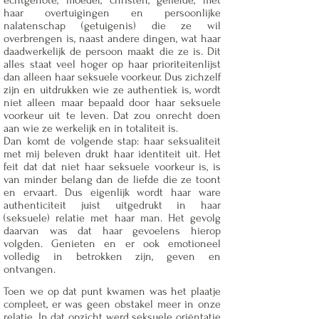
echtgenote, moeder, christen, geliefde, met
haar overtuigingen en persoonlijke
nalatenschap (getuigenis) die ze wil
overbrengen is, naast andere dingen, wat haar
daadwerkelijk de persoon maakt die ze is. Dit
alles staat veel hoger op haar prioriteitenlijst
dan alleen haar seksuele voorkeur. Dus zichzelf
zijn en uitdrukken wie ze authentiek is, wordt
niet alleen maar bepaald door haar seksuele
voorkeur uit te leven. Dat zou onrecht doen
aan wie ze werkelijk en in totaliteit is.
Dan komt de volgende stap: haar seksualiteit
met mij beleven drukt haar identiteit uit. Het
feit dat dat niet haar seksuele voorkeur is, is
van minder belang dan de liefde die ze toont
en ervaart. Dus eigenlijk wordt haar ware
authenticiteit juist uitgedrukt in haar
(seksuele) relatie met haar man. Het gevolg
daarvan was dat haar gevoelens hierop
volgden. Genieten en er ook emotioneel
volledig in betrokken zijn, geven en
ontvangen.
Toen we op dat punt kwamen was het plaatje
compleet, er was geen obstakel meer in onze
relatie. In dat opzicht werd seksuele oriëntatie