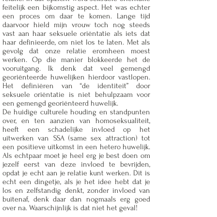
feitelijk een bijkomstig aspect. Het was echter
een proces om daar te komen. Lange tijd
daarvoor hield mijn vrouw toch nog steeds
vast aan haar seksuele oriëntatie als iets dat
haar definieerde, om niet los te laten. Met als
gevolg dat onze relatie eromheen moest
werken. Op die manier blokkeerde het de
vooruitgang. Ik denk dat veel gemengd
georiënteerde huwelijken hierdoor vastlopen.
Het definiëren van “de identiteit” door
seksuele oriëntatie is niet behulpzaam voor
een gemengd georiënteerd huwelijk.
De huidige culturele houding en standpunten
over, en ten aanzien van homoseksualiteit,
heeft een schadelijke invloed op het
uitwerken van SSA (same sex attraction) tot
een positieve uitkomst in een hetero huwelijk.
Als echtpaar moet je heel erg je best doen om
jezelf eerst van deze invloed te bevrijden,
opdat je echt aan je relatie kunt werken. Dit is
echt een dingetje, als je het idee hebt dat je
los en zelfstandig denkt, zonder invloed van
buitenaf, denk daar dan nogmaals erg goed
over na. Waarschijnlijk is dat niet het geval!